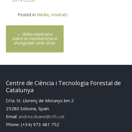
Posted in
Media
,
novetats
Post
←
Vídeo explicatiu
navigation
sobre la monitorització
d’ungulats amb dron
Centre de Ciència i Tecnologia Forestal de
Catalunya
Crta. St. Llorenç de Morunys km 2
25280 Solsona, Spain.
Email:
andrea.duane@ctfc.cat
Phone: (+34) 973 481 752