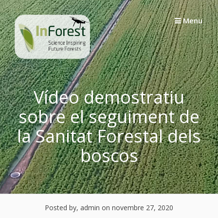
Skip
to
Menu
content
Vídeo demostratiu
sobre el seguiment de
la Sanitat Forestal dels
boscos
Posted by, admin
on novembre 27, 2020