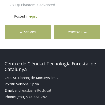
2 x DJI Phantom 3 Advanced
Posted in
equip
Post
←
Sensors
Projecte 1
→
navigation
Centre de Ciència i Tecnologia Forestal de
Catalunya
Crta. St. Llorenç de Morunys km 2
25280 Solsona, Spain.
Email:
andrea.duane@ctfc.cat
Phone: (+34) 973 481 752